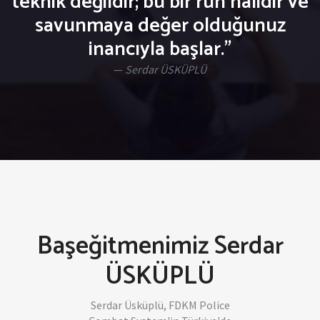
teknik değildir; bu bir ruh halidir ve
savunmaya değer olduğunuz
inancıyla başlar."
Serdar ÜSKÜPLÜ
Başeğitmenimiz Serdar
ÜSKÜPLÜ
Serdar Üsküplü, FDKM Police