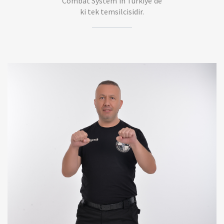
Combat System'in Türkiye'de
ki tek temsilcisidir.