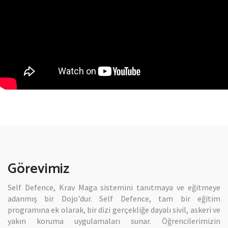
Görevimiz
Self Defence, Krav Maga sistemini tanıtmaya ve eğitmeye
adanmış bir Dojo'dur. Self Defence, tam bir eğitim
programına ek olarak, bir dizi gerçekliğe dayalı sivil, askeri ve
yakın koruma uygulamaları sunar. Öğrencilerimizin