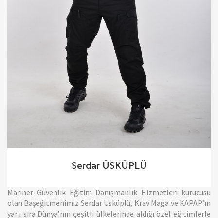
Serdar ÜSKÜPLÜ
Mariner Güvenlik Eğitim Danışmanlık Hizmetleri kurucusu
olan Başeğitmenimiz Serdar Üsküplü, Krav Maga ve KAPAP’ın
yanı sıra Dünya’nın çeşitli ülkelerinde aldığı özel eğitimlerle