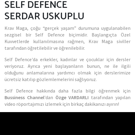
SELF DEFENCE
SERDAR USKUPLU
Krav Maga, çoğu “gerçek yaşam” durumuna uygulanabilen
sezgisel bir Self Defence biçimidir. Başlangıçta Özel
Kuvvetlerde kullanılmasına rağmen, Krav Maga siviller
tarafından öğretilebilir ve öğrenilebilir.
Self Defence'da erkekler, kadınlar ve çocuklar için dersler
veriyoruz. Ayrıca yeni başlayanların bunun, ne ile ilgili
olduğunu anlamalarına yardımcı olmak için derslerimize
ücretsiz katılıp gözlemlemelerini sağlıyoruz.
Self Defence hakkında daha fazla bilgi öğrenmek için
Bussiness Channel
'dan
Özge VARDARLI
tarafından yapılan
video röportajımızı izlemek için birkaç dakikanızı ayırın!